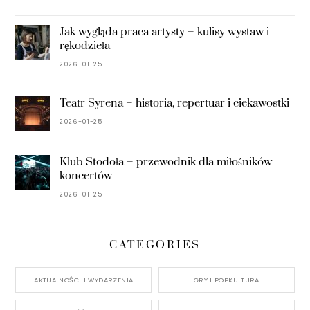
Jak wygląda praca artysty – kulisy wystaw i
rękodzieła
2026-01-25
Teatr Syrena – historia, repertuar i ciekawostki
2026-01-25
Klub Stodoła – przewodnik dla miłośników
koncertów
2026-01-25
CATEGORIES
AKTUALNOŚCI I WYDARZENIA
GRY I POPKULTURA