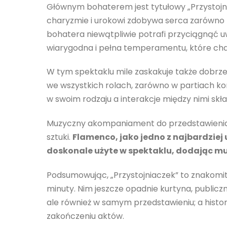
Głównym bohaterem jest tytułowy „Przystojnia
charyzmie i urokowi zdobywa serca zarówno pł
bohatera niewątpliwie potrafi przyciągnąć 
wiarygodna i pełna temperamentu, które cha
W tym spektaklu mile zaskakuje także dobrz
we wszystkich rolach, zarówno w partiach ko
w swoim rodzaju a interakcje między nimi skła
Muzyczny akompaniament do przedstawienia 
sztuki.
Flamenco, jako jedno z najbardziej 
doskonale użyte w spektaklu, dodając mu
Podsumowując, „Przystojniaczek” to znakomity
minuty. Nim jeszcze opadnie kurtyna, public
ale również w samym przedstawieniu; a histor
zakończeniu aktów.