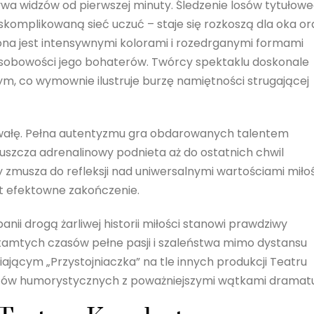
ywa widzów od pierwszej minuty. Śledzenie losów tytułow
skomplikowaną sieć uczuć – staje się rozkoszą dla oka or
ona jest intensywnymi kolorami i rozedrganymi formami
obowości jego bohaterów. Twórcy spektaklu doskonale
m, co wymownie ilustruje burzę namiętności strugającej
hwałę. Pełna autentyzmu gra obdarowanych talentem
puszcza adrenalinowy podnieta aż do ostatnich chwil
ry zmusza do refleksji nad uniwersalnymi wartościami miło
st efektowne zakończenie.
nii drogą żarliwej historii miłości stanowi prawdziwy
a tamtych czasów pełne pasji i szaleństwa mimo dystansu
ającym „Przystojniaczka” na tle innych produkcji Teatru
ntów humorystycznych z poważniejszymi wątkami dramatu