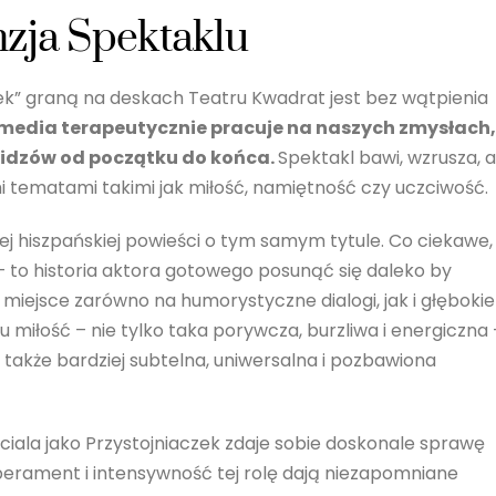
nzja Spektaklu
zek” graną na deskach Teatru Kwadrat jest bez wątpienia
media terapeutycznie pracuje na naszych zmysłach,
widzów od początku do końca.
Spektakl bawi, wzrusza, a
i tematami takimi jak miłość, namiętność czy uczciwość.
ej hiszpańskiej powieści o tym samym tytule. Co ciekawe,
 to historia aktora gotowego posunąć się daleko by
st miejsce zarówno na humorystyczne dialogi, jak i głębokie
miłość – nie tylko taka porywcza, burzliwa i energiczna 
 także bardziej subtelna, uniwersalna i pozbawiona
ciala jako Przystojniaczek zdaje sobie doskonale sprawę
erament i intensywność tej rolę dają niezapomniane