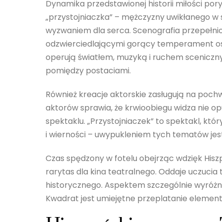
Dynamika przedstawionej historii miłości por
„przystojniaczka” – mężczyzny uwikłanego w 
wyzwaniem dla serca. Scenografia przepełni
odzwierciedlającymi gorący temperament os
operują światłem, muzyką i ruchem sceniczny
pomiędzy postaciami.
Również kreacje aktorskie zasługują na poc
aktorów sprawia, że krwioobiegu widza nie o
spektaklu. „Przystojniaczek” to spektakl, któ
i wierności – uwypukleniem tych tematów je
Czas spędzony w fotelu obejrząc wdzięk Hiszpa
rarytas dla kina teatralnego. Oddaje uczuci
historycznego. Aspektem szczególnie wyróżni
Kwadrat jest umiejętne przeplatanie eleme