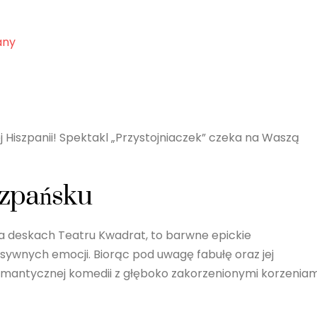
any
ej Hiszpanii! Spektakl „Przystojniaczek” czeka na Waszą
iszpańsku
a deskach Teatru Kwadrat, to barwne epickie
ensywnych emocji. Biorąc pod uwagę fabułę oraz jej
 romantycznej komedii z głęboko zakorzenionymi korzeniam