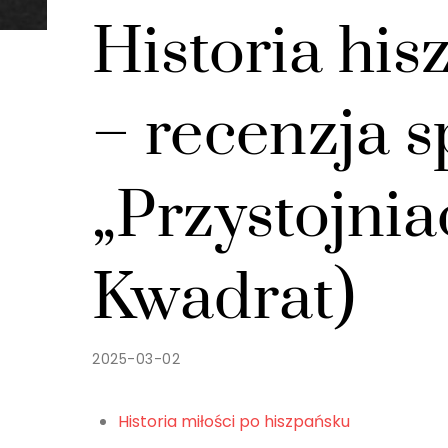
Historia his
– recenzja s
„Przystojnia
Kwadrat)
2025-03-02
Historia miłości po hiszpańsku