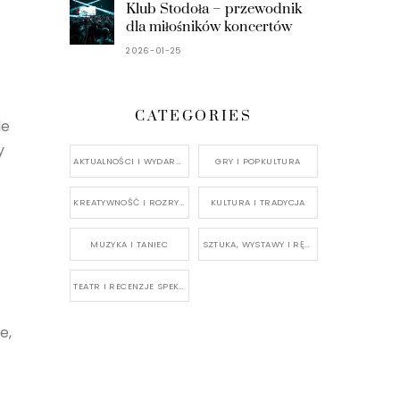
Klub Stodoła – przewodnik
dla miłośników koncertów
2026-01-25
CATEGORIES
le
y
AKTUALNOŚCI I WYDARZENIA
GRY I POPKULTURA
KREATYWNOŚĆ I ROZRYWKA
KULTURA I TRADYCJA
MUZYKA I TANIEC
SZTUKA, WYSTAWY I RĘKODZIEŁO
TEATR I RECENZJE SPEKTAKLI
e,