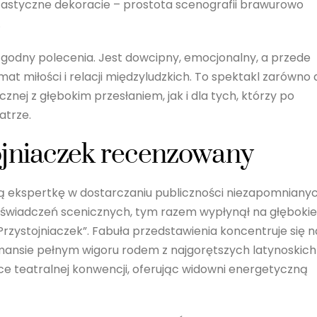
ntastyczne dekoracie – prostota scenografii brawurowo
.
 godny polecenia. Jest dowcipny, emocjonalny, a przede
t miłości i relacji międzyludzkich. To spektakl zarówno 
znej z głębokim przesłaniem, jak i dla tych, którzy po
atrze.
ojniaczek recenzowany
ą ekspertkę w dostarczaniu publiczności niezapomnianyc
świadczeń scenicznych, tym razem wypłynął na głębokie
Przystojniaczek”. Fabuła przedstawienia koncentruje się n
mansie pełnym wigoru rodem z najgorętszych latynoskich
ce teatralnej konwencji, oferując widowni energetyczną