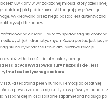
czek” uwikłany w wir zakazanej miłości, który dzięki swej
ci pięknej jak i publiczności. Aktor grający głównego
uwagę, wykreowana przez niego postać jest autentyczna,
rakteryzuje Hiszpanów.
e zróżnicowana obsada – aktorzy sprawdzają się doskona
mediowych jak i dramatycznych. Każda postać jest jedyn
dają się na dynamiczne i chwilami burzliwe relacje.
również wkłada dużo do atmosfery całego
uderzających wyrazów kultury hiszpańskiej, jest
 rytmu i autentycznego saboru.
 sztuka teatralna pełen humoru i emocji do ostatniej
zność na pewno zakocha się nie tylko w głównym bohaterz
ia hiszpańskiej miłości zostanie zapamiętana na długo po