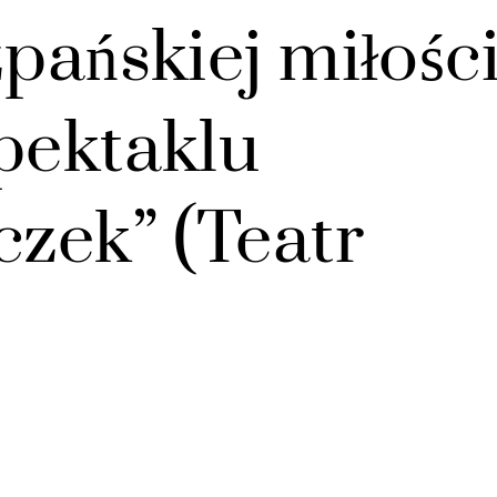
zpańskiej miłośc
pektaklu
czek” (Teatr