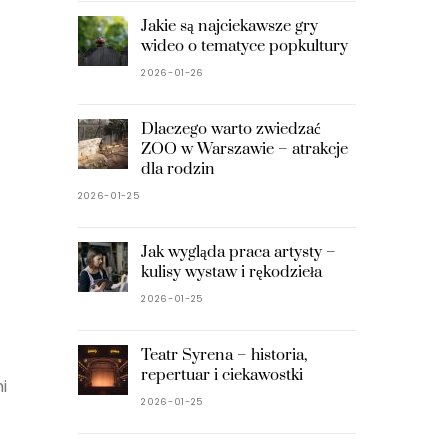
Jakie są najciekawsze gry
wideo o tematyce popkultury
2026-01-26
Dlaczego warto zwiedzać
ZOO w Warszawie – atrakcje
dla rodzin
2026-01-25
Jak wygląda praca artysty –
kulisy wystaw i rękodzieła
2026-01-25
Teatr Syrena – historia,
repertuar i ciekawostki
i
2026-01-25