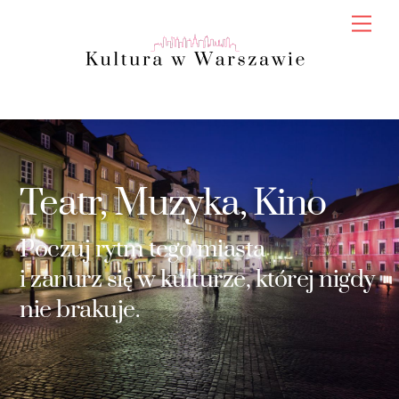
Skip
Men
to
content
Teatr, Muzyka, Kino
Poczuj rytm tego miasta
i zanurz się w kulturze, której nigdy
nie brakuje.